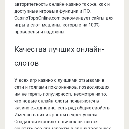
авторитетность онлайн-казино так же, как и
доступные игровые функции и ПО.
CasinoTopsOnline.com рекомендует сайты для
игры в слот-машины, которые на 100%
проверены и надежны.
Качества лучших онлайн-
слотов
У всех игр казино с лучшими отзывами в
сети и толпами поклонников, позволяющих
им не терять популярность несмотря на то,
что новые онлайн-слоты появляются в
казино ежедневно, есть ряд общих свойств.
Именно в них и кроется секрет успеха.
Создатели игровых новинок пытаются
сочетать все эти аспекты в своих творениях,