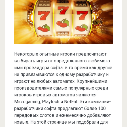
Некоторые опытные игроки предпочитают
выбирать игры от определенного любимого
ими провайдера софта, в то время как другие
не привязываются к одному разработчику и
играют на любых автоматах. Крупнейшими
производителями самых популярных среди
игроков игровых автоматов являются
Microgaming, Playtech и NetEnt. Эти компании-
разработчики софта предлагают более 100
передовых слотов и ежемесячно добавляют
новые. На этой странице мы подобрали для