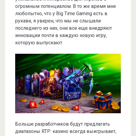
огромным потенциалом. В то же время мне
любопытно, что у Big Time Gaming есть в
рукаве, я уверен, что мы не слышали
последнего из них, они все еще внедряют
инновации почти в каждую новую игру,
которую выпускают.
Больше разработчиков будут предлагать
диапазоны RTP: казино всегда выигрывает,