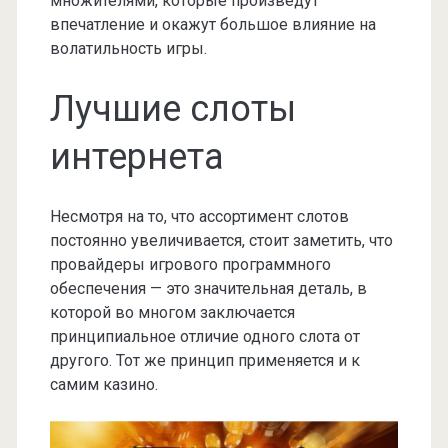
множителями, которые произведут
впечатление и окажут большое влияние на
волатильность игры.
Лучшие слоты
интернета
Несмотря на то, что ассортимент слотов
постоянно увеличивается, стоит заметить, что
провайдеры игрового программного
обеспечения — это значительная деталь, в
которой во многом заключается
принципиальное отличие одного слота от
другого. Тот же принцип применяется и к
самим казино.